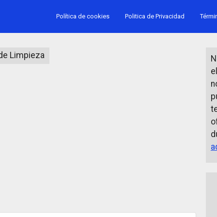
Política de cookies
Politica de Privacidad
Térmi
de Limpieza
N
e
n
p
t
o
d
a