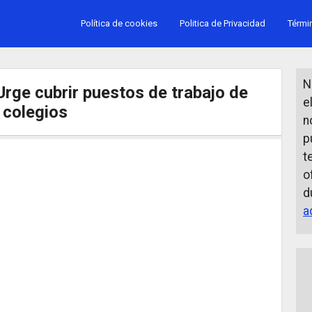
Política de cookies
Politica de Privacidad
Térmi
N
Urge cubrir puestos de trabajo de
e
 colegios
n
p
t
o
d
a