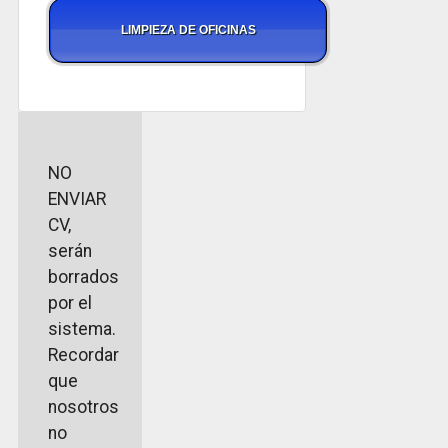
LIMPIEZA DE OFICINAS
NO
ENVIAR
CV,
serán
borrados
por el
sistema.
Recordar
que
nosotros
no