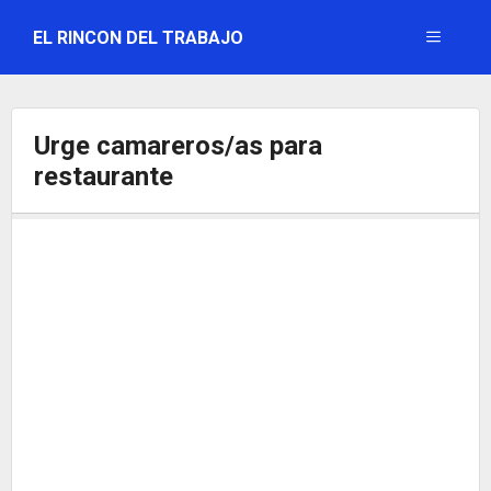
Saltar
EL RINCON DEL TRABAJO
al
Menú
contenido
Urge camareros/as para
restaurante